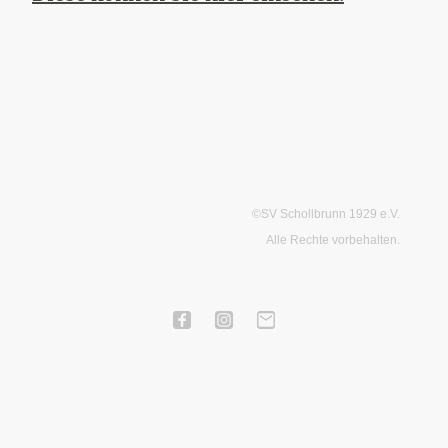
©SV Schollbrunn 1929 e.V.
Alle Rechte vorbehalten.